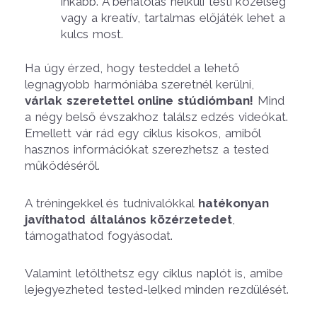
inkább. A behatolás nélküli testi közelség
vagy a kreatív, tartalmas előjáték lehet a
kulcs most.
Ha úgy érzed, hogy testeddel a lehető
legnagyobb harmóniába szeretnél kerülni,
várlak szeretettel online stúdiómban!
Mind
a négy belső évszakhoz találsz edzés videókat.
Emellett vár rád egy ciklus kisokos, amiből
hasznos információkat szerezhetsz a tested
működéséről.
A tréningekkel és tudnivalókkal
hatékonyan
javíthatod általános közérzetedet
,
támogathatod fogyásodat
.
Valamint letölthetsz egy ciklus naplót is, amibe
lejegyezheted tested-lelked minden rezdülését.