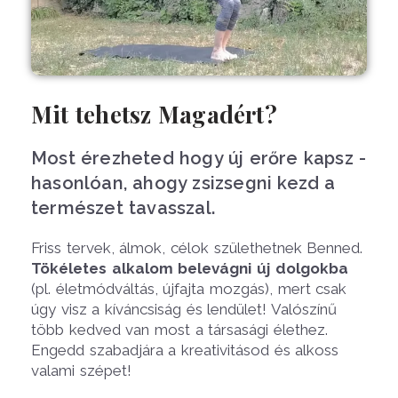
Mit tehetsz Magadért?
Most érezheted hogy új erőre kapsz -
hasonlóan, ahogy zsizsegni kezd a
természet tavasszal.
Friss tervek, álmok, célok születhetnek Benned.
Tökéletes alkalom belevágni új dolgokba
(pl. életmódváltás, újfajta mozgás), mert csak
úgy visz a kíváncsiság és lendület! Valószínű
több kedved van most a társasági élethez.
Engedd szabadjára a kreativitásod és alkoss
valami szépet!