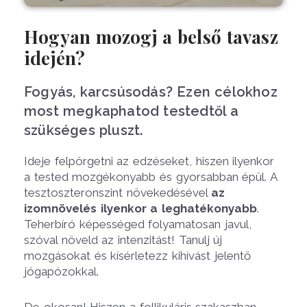
Hogyan mozogj a belső tavasz
idején?
Fogyás, karcsúsodás? Ezen célokhoz
most megkaphatod testedtől a
szükséges pluszt.
Ideje felpörgetni az edzéseket, hiszen ilyenkor
a tested mozgékonyabb és gyorsabban épül. A
tesztoszteronszint növekedésével
az
izomnövelés ilyenkor a leghatékonyabb
.
Teherbíró képességed folyamatosan javul,
szóval növeld az intenzitást! Tanulj új
mozgásokat és kísérletezz kihívást jelentő
jógapózokkal.