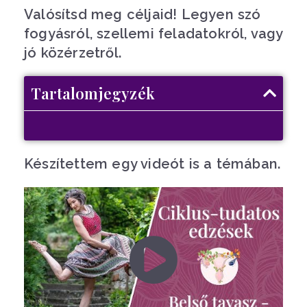
Valósítsd meg céljaid! Legyen szó
fogyásról, szellemi feladatokról, vagy
jó közérzetről.
Tartalomjegyzék
Készítettem egy videót is a témában.