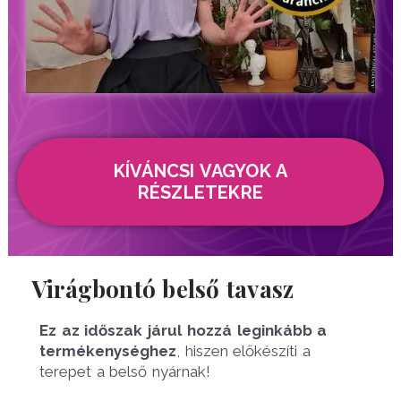
KÍVÁNCSI VAGYOK A
RÉSZLETEKRE
Virágbontó belső tavasz
Ez az időszak járul hozzá leginkább a
termékenységhez
, hiszen előkészíti a
terepet a belső nyárnak!