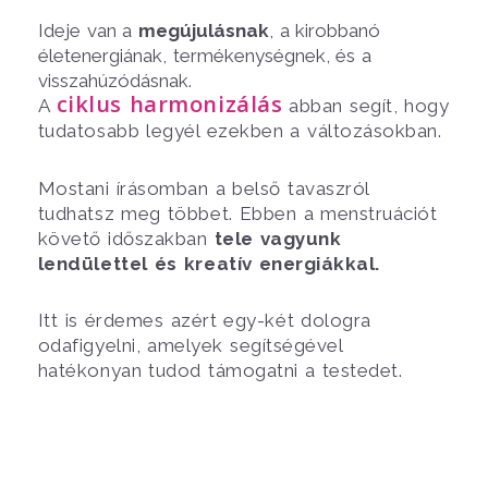
Ideje van a
megújulásnak
, a kirobbanó
életenergiának, termékenységnek, és a
visszahúzódásnak.
ciklus harmonizálás
A
abban segít, hogy
tudatosabb legyél ezekben a változásokban.
Mostani írásomb
an a belső tavaszról
tudhatsz meg többet. Ebben a menstruációt
követő időszakban
tele vagyunk
lendülettel és kreatív energiákkal.
Itt is érdemes azért egy-két dologra
odafigyelni, amelyek segítségével
hatékonyan tudod támogatni a testedet.