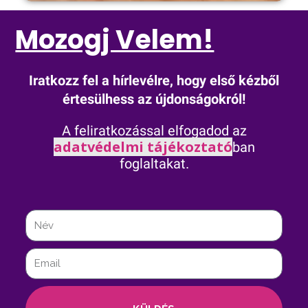
Mozogj Velem!
Iratkozz fel a hírlevélre, hogy első kézből
értesülhess az újdonságokról!
A feliratkozással elfogadod az
adatvédelmi tájékoztató
ban
foglaltakat.
Név
Email