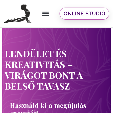
Skip
to
content
ONLINE STÚDIÓ
Ciklus-tudatos edzések
Ingyenes anyagok
LENDÜLET ÉS
KREATIVITÁS –
VIRÁGOT BONT A
BELSŐ TAVASZ
Használd ki a megújulás