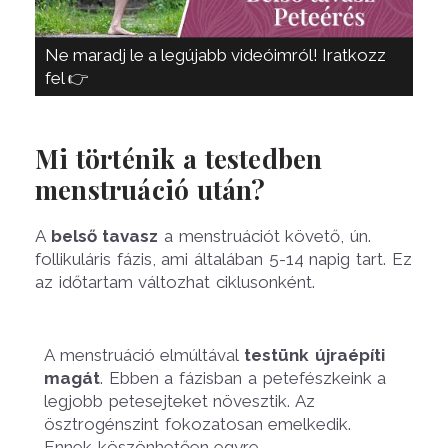
Ne maradj le a legújabb videóimról! Iratkozz
fel 👉
Mi történik a testedben
menstruáció után?
A
belső tavasz
a menstruációt követő, ún.
follikuláris fázis, ami általában 5-14 napig tart. Ez
az időtartam változhat ciklusonként.
A menstruáció elmúltával
testünk újraépíti
magát
. Ebben a fázisban a petefészkeink a
legjobb petesejteket növesztik. Az
ösztrogénszint fokozatosan emelkedik.
Ennek köszönhetően egyre