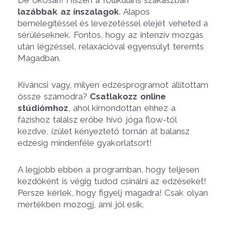
De okosan! Hiszen a follikuláris szakaszban
lazábbak az ínszalagok
. Alapos
bemelegítéssel és levezetéssel elejét veheted a
sérüléseknek. Fontos, hogy az intenzív mozgás
után légzéssel, relaxációval egyensúlyt teremts
Magadban.
Kíváncsi vagy, milyen edzésprogramot állítottam
össze számodra?
Csatlakozz online
stúdiómhoz
, ahol kimondottan ehhez a
fázishoz találsz erőbe hívó jóga flow-tól
kezdve, ízület kényeztető tornán át balansz
edzésig mindenféle gyakorlatsort!
A legjobb ebben a programban, hogy teljesen
kezdőként is végig tudod csinálni az edzéseket!
Persze kérlek, hogy figyelj magadra! Csak olyan
mértékben mozogj, ami jól esik.