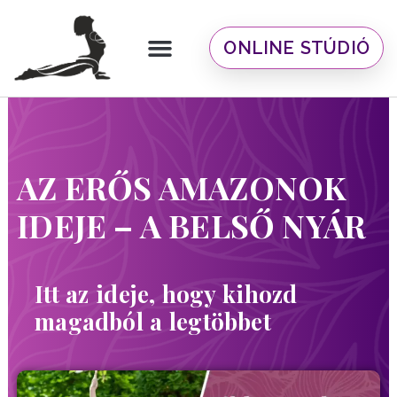
Skip
to
content
ONLINE STÚDIÓ
Ciklus-tudatos edzések
Ingyenes anyagok
AZ ERŐS AMAZONOK
IDEJE – A BELSŐ NYÁR
Itt az ideje, hogy kihozd
magadból a legtöbbet