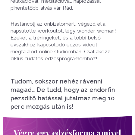
relaxációval, meditációval, naplózással
pihentetőbb alvás vár Rád.
Hastáncolj az önbizalomért, végezd el a
napsütötte workoutot, légy wonder woman!
Ezeket a tréningeket, és a többi belső
évszakhoz kapcsolódó edzés videót
megtalálod online stúdiómban. Csatlakozz
ciklus-tudatos edzésprogramomhoz!
Tudom, sokszor nehéz rávenni
magad… De tudd, hogy az endorfin
pezsdítő hatással jutalmaz meg 10
perc mozgás után is!
Végre egy edzésforma amivel