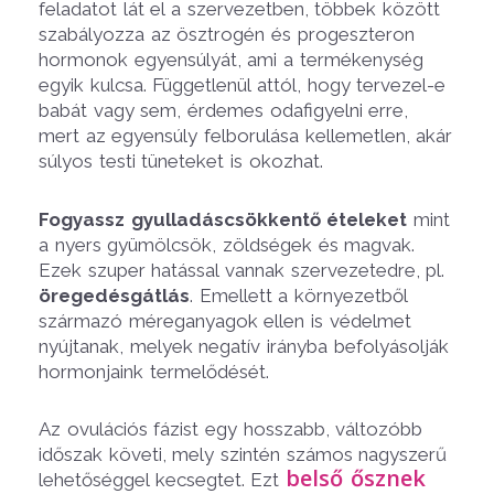
feladatot lát el a szervezetben, többek között
szabályozza az ösztrogén és progeszteron
hormonok egyensúlyát, ami a termékenység
egyik kulcsa. Függetlenül attól, hogy tervezel-e
babát vagy sem, érdemes odafigyelni erre,
mert az egyensúly felborulása kellemetlen, akár
súlyos testi tüneteket is okozhat.
Fogyassz gyulladáscsökkentő ételeket
mint
a nyers gyümölcsök, zöldségek és magvak.
Ezek szuper hatással vannak szervezetedre, pl.
öregedésgátlás
. Emellett a környezetből
származó méreganyagok ellen is védelmet
nyújtanak, melyek negatív irányba befolyásolják
hormonjaink termelődését.
Az ovulációs fázist egy hosszabb, változóbb
időszak követi, mely szintén számos nagyszerű
belső ősznek
lehetőséggel kecsegtet. Ezt