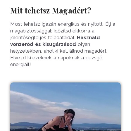
Mit tehetsz Magadért?
Most lehetsz igazán energikus és nyitott. Élj a
magabiztossággal: időzítsd ekkorra a
jelentőségteljes feladataidat.
Használd
vonzerőd és kisugárzásod
olyan
helyzetekben, ahol ki kell állnod magadért.
Élvezd ki ezeknek a napoknak a pezsgő
energiáit!