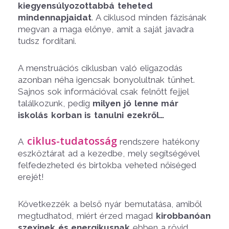
kiegyensúlyozottabbá teheted
mindennapjaidat
. A ciklusod minden fázisának
megvan a maga előnye, amit a saját javadra
tudsz fordítani.
A menstruációs ciklusban való eligazodás
azonban néha igencsak bonyolultnak tűnhet.
Sajnos sok információval csak felnőtt fejjel
találkozunk, pedig
milyen jó lenne már
iskolás korban is tanulni ezekről…
ciklus-tudatosság
A
rendszere hatékony
eszköztárat ad a kezedbe, mely segítségével
felfedezheted és birtokba veheted nőiséged
erejét!
Következzék a belső nyár bemutatása, amiből
megtudhatod, miért érzed magad
kirobbanóan
szexinek és energikusnak
ebben a rövid