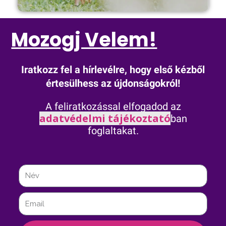
Mozogj Velem!
Iratkozz fel a hírlevélre, hogy első kézből
értesülhess az újdonságokról!
A feliratkozással elfogadod az
adatvédelmi tájékoztató
ban
foglaltakat.
Név
Email