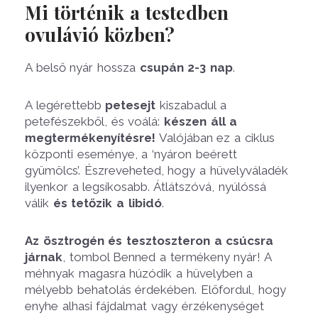
Mi történik a testedben
ovulávió közben?
A belső nyár hossza
csupán 2-3 nap
.
A legérettebb
petesejt
kiszabadul a
petefészekből, és voálá:
készen áll a
megtermékenyítésre!
Valójában ez a ciklus
központi eseménye, a ‘nyáron beérett
gyümölcs’. Észreveheted, hogy a hüvelyváladék
ilyenkor a legsíkosabb. Átlátszóvá, nyúlóssá
válik
és tetőzik a libidó
.
Az ösztrogén és tesztoszteron a csúcsra
járnak
, tombol Benned a termékeny nyár! A
méhnyak magasra húzódik a hüvelyben a
mélyebb behatolás érdekében. Előfordul, hogy
enyhe alhasi fájdalmat vagy érzékenységet