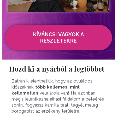
KÍVÁNCSI VAGYOK A
RÉSZLETEKRE
Hozd ki a nyárból a legtöbbet
Bátran kijelenthetjük, hogy az ovulációs
időszaknak
több kellemes, mint
kellemetlen
velejárója van! Ha azonban
mégis jelentkezne alhasi fájdalom a peteérés
során, fogyassz kamilla teát, tegyél meleg
borogatást az érzékeny területre.