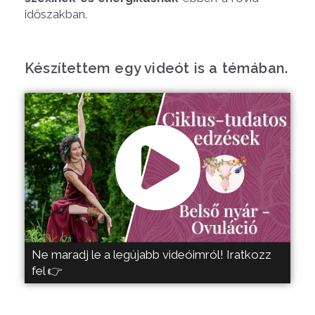
időszakban.
Készítettem egy videót is a témában.
Ne maradj le a legújabb videóimról! Iratkozz
fel 👉