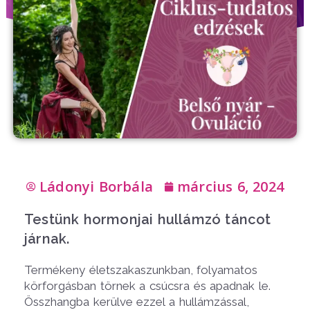
Ládonyi Borbála
március 6, 2024
Testünk hormonjai hullámzó táncot
járnak.
Termékeny életszakaszunkban, folyamatos
körforgásban törnek a csúcsra és apadnak le.
Összhangba kerülve ezzel a hullámzással,